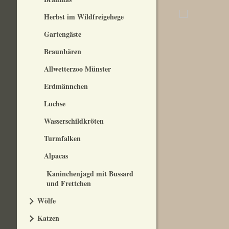
Herbst im Wildfreigehege
Gartengäste
Braunbären
Allwetterzoo Münster
Erdmännchen
Luchse
Wasserschildkröten
Turmfalken
Alpacas
Kaninchenjagd mit Bussard
und Frettchen
Wölfe
Katzen