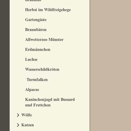
Herbst im Wildfreigehege
Gartengäste
Braunbären
Allwetterzoo Münster
Erdmännchen
Luchse
Wasserschildkröten
Turmfalken
Alpacas
Kaninchenjagd mit Bussard
und Frettchen
Wölfe
Katzen